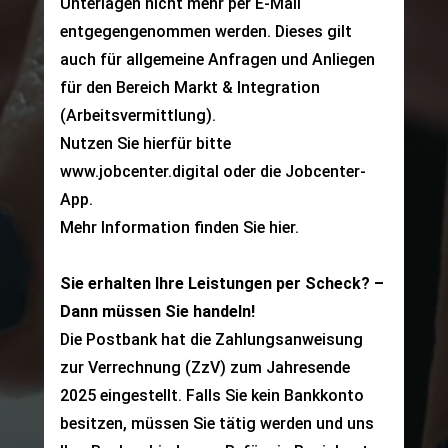
Unterlagen nicht mehr per E-Mail
entgegengenommen werden. Dieses gilt
auch für allgemeine Anfragen und Anliegen
für den Bereich Markt & Integration
(Arbeitsvermittlung).
Nutzen Sie hierfür bitte
www.jobcenter.digital
oder die
Jobcenter-
App
.
Mehr Information finden Sie
hier
.
Sie erhalten Ihre Leistungen per Scheck? –
Dann müssen Sie handeln!
Die Postbank hat die Zahlungsanweisung
zur Verrechnung (ZzV) zum Jahresende
Sie suchen einen
2025 eingestellt. Falls Sie kein Bankkonto
einen Job?
besitzen, müssen Sie tätig werden und uns
Den Weg gehen wir gemeinsam.