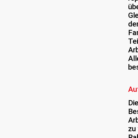
üb
Gl
de
Fa
Te
Ar
Al
be
Au
Die
Be
Ar
zu
Ra