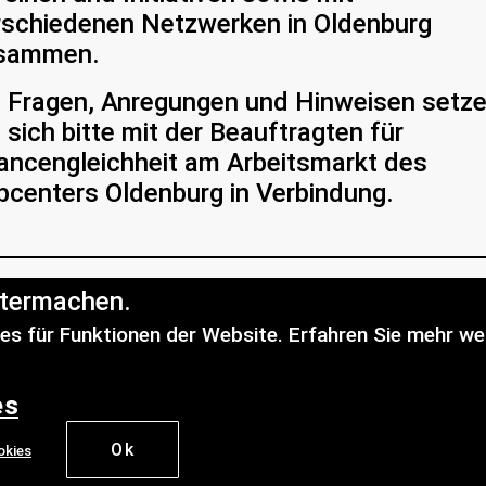
rschiedenen Netzwerken in Oldenburg
sammen.
i Fragen, Anregungen und Hinweisen setz
 sich bitte mit der Beauftragten für
ancengleichheit am Arbeitsmarkt des
bcenters Oldenburg in Verbindung.
itermachen.
ntakt:
es für Funktionen der Website. Erfahren Sie mehr we
auftragte für Chancengleichheit am
beitsmarkt
es
au Kirsten Brüggemann
Ok
au 70
okies
122 Oldenburg