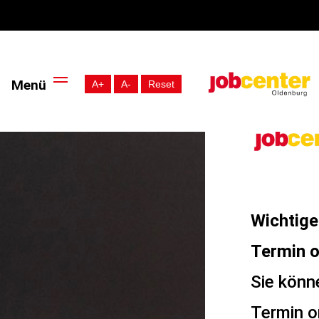
Menü
A+
A-
Reset
+
Wichtige
Termin o
Sie könn
Termin o