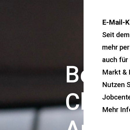
E-Mail-
Seit dem
mehr per
auch für
Beauft
Markt & I
Nutzen Si
Chanc
Jobcent
Mehr Inf
Arbei