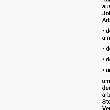
au
Jo
Ar
• 
am
• 
• d
• 
um
de
ar
St
Ver