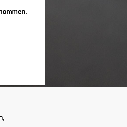
genommen.
n,