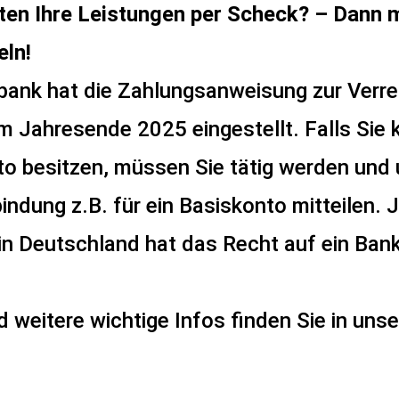
lten Ihre Leistungen per Scheck? – Dann
eln!
ung, Gleichstellung von F
bank hat die Zahlungsanweisung zur Verr
dem Arbeitsmarkt sowie d
m Jahresende 2025 eingestellt. Falls Sie 
t von Familie und Beruf.
o besitzen, müssen Sie tätig werden und 
indung z.B. für ein Basiskonto mitteilen. 
n Deutschland hat das Recht auf ein Ban
d weitere wichtige Infos finden Sie in uns