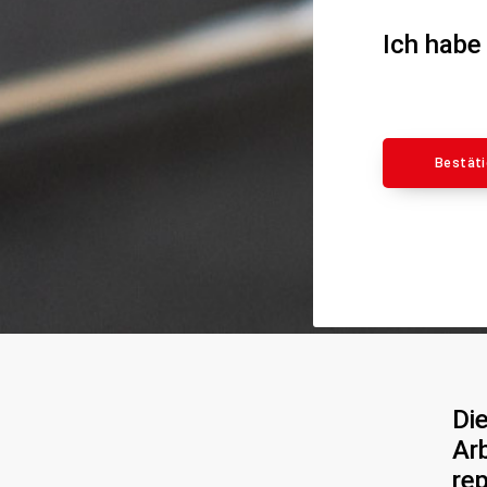
Ich habe
Bestät
Di
Ar
re