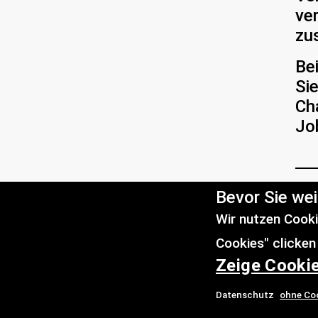
ve
zu
Be
Sie
Ch
Jo
Bevor Sie we
Ko
Wir nutzen Cooki
Be
Cookies" clicken
Ar
Zeige Cooki
Fr
St
Datenschutz
ohne Co
26