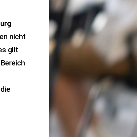
burg
en nicht
s gilt
 Bereich
die
t am